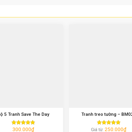
ộ 5 Tranh Save The Day
Tranh treo tường – BM0
300.000
₫
250.000
₫
Được xếp
Giá từ:
Được xếp