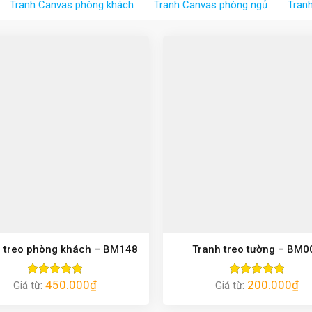
Tranh Canvas phòng khách
Tranh Canvas phòng ngủ
Tran
 treo phòng khách – BM148
Tranh treo tường – BM0
450.000
₫
200.000
₫
Giá từ:
Được xếp
Giá từ:
Được xếp
hạng
5.00
hạng
5.00
5 sao
5 sao