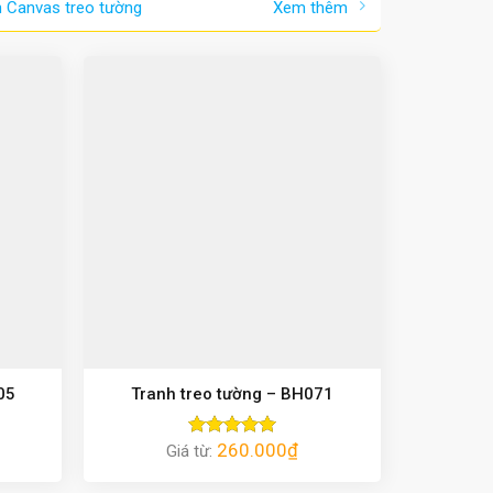
h Canvas treo tường
Xem thêm
05
Tranh treo tường – BH071
260.000
₫
Giá từ:
Được xếp
hạng
5.00
5 sao