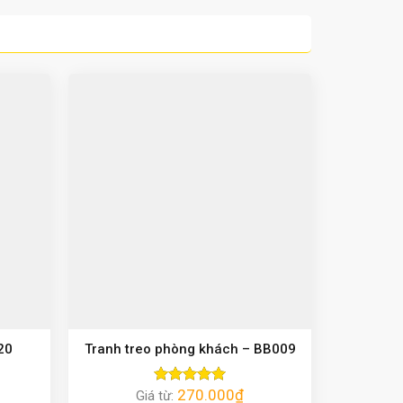
20
Tranh treo phòng khách – BB009
270.000
₫
Giá từ:
Được xếp