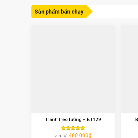
Sản phẩm bán chạy
Tranh treo tường – BT129
B
460.000
₫
Giá từ:
Được xếp