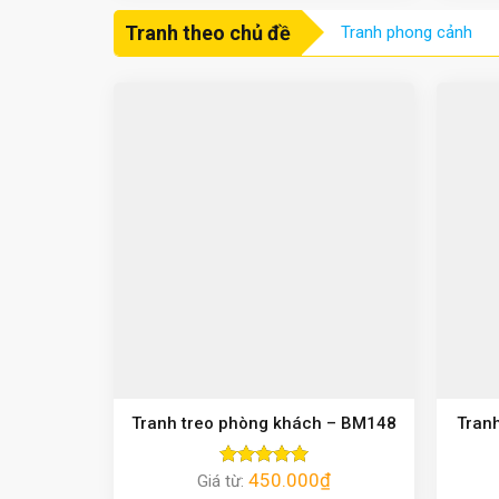
Tranh theo chủ đề
Tranh phong cảnh
Tranh treo phòng khách – BM148
Tran
450.000
₫
Giá từ:
Được xếp
hạng
5.00