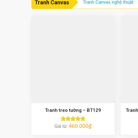
Tranh Canvas
Tranh Canvas nghệ thuật
Tranh treo tường – BT129
Tranh
460.000
₫
Giá từ:
Được xếp
hạng
5.00
5 sao