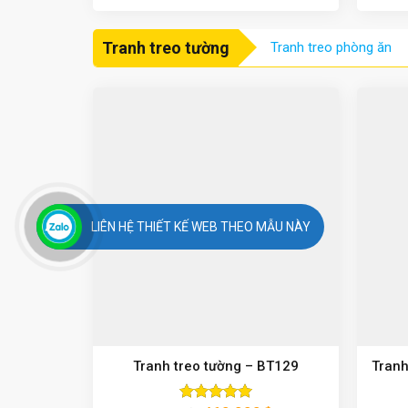
5 sao
Tranh treo tường
Tranh treo phòng ăn
LIÊN HỆ THIẾT KẾ WEB THEO MẪU NÀY
Tranh treo tường – BT129
Tranh