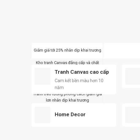
Giảm giá tới 25% nhân dịp khai trương
Kho tranh Canvas đẳng cấp và chất
lượng
Tranh Canvas cao cấp
Giảm 15% tranh treo tường phòng ngủ
Cam kết bền màu hơn 10
đẳng cấp
năm
Tranh treo tường phòng cách giảm giá
lơn nhân dịp khai trương
Xưởng tranh treo tường Canvas lớn nhất
Home Decor
miền Bắc