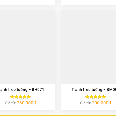
hạng
5.00
hạng
5.00
5 sao
5 sao
ranh treo tường – BH071
Tranh treo tường – BM0
260.000
₫
200.000
₫
Giá từ:
Được xếp
Giá từ:
Được xếp
hạng
5.00
hạng
5.00
5 sao
5 sao