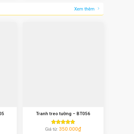
Xem thêm
05
Tranh treo tường – BT056
350.000
₫
Giá từ:
Được xếp
hạng
5.00