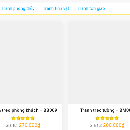
Tranh phong thủy
Tranh tĩnh vật
Tranh tôn giáo
h treo phòng khách – BB009
Tranh treo tường – BM0
270.000
₫
200.000
₫
Giá từ:
Được xếp
Giá từ:
Được xếp
hạng
5.00
hạng
5.00