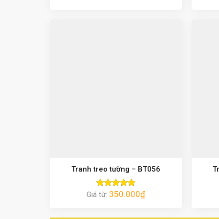
hạng
5.00
5 sao
Tranh treo tường – BT056
T
350.000
₫
Giá từ:
Được xếp
hạng
5.00
5 sao