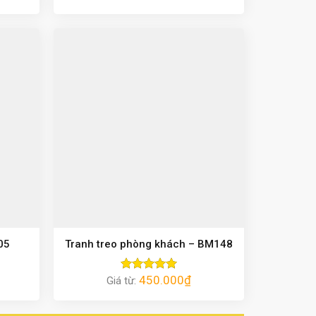
hạng
5.00
5 sao
05
Tranh treo phòng khách – BM148
450.000
₫
Giá từ:
Được xếp
hạng
5.00
5 sao